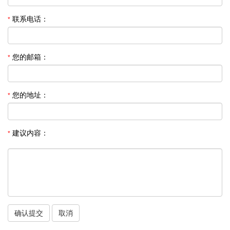
联系电话：
*
您的邮箱：
*
您的地址：
*
建议内容：
*